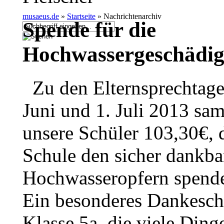
musaeus.de
»
Startseite
»
Nachrichtenarchiv
Spende für die
Hochwassergeschädig
Zu den Elternsprechtag
Juni und 1. Juli 2013 sa
unsere Schüler 103,30€, d
Schule den sicher dankba
Hochwasseropfern spende
Ein besonderes Dankesch
Klasse 5a, die viele Ding