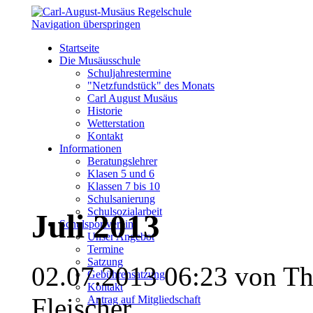
Navigation überspringen
Startseite
Die Musäusschule
Schuljahrestermine
"Netzfundstück" des Monats
Carl August Musäus
Historie
Wetterstation
Kontakt
Informationen
Beratungslehrer
Klasen 5 und 6
Klassen 7 bis 10
Schulsanierung
Schulsozialarbeit
Juli 2013
Schulsportverein
Unser Angebot
Termine
Satzung
02.07.2013 06:23 von T
Gebührensatzung
Kontakt
Fleischer
Antrag auf Mitgliedschaft