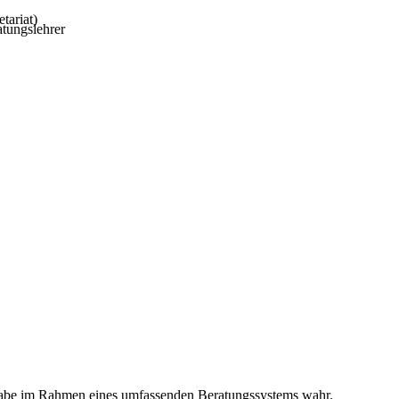
tariat)
tungslehrer
gabe im Rahmen eines umfassenden Beratungssystems wahr.