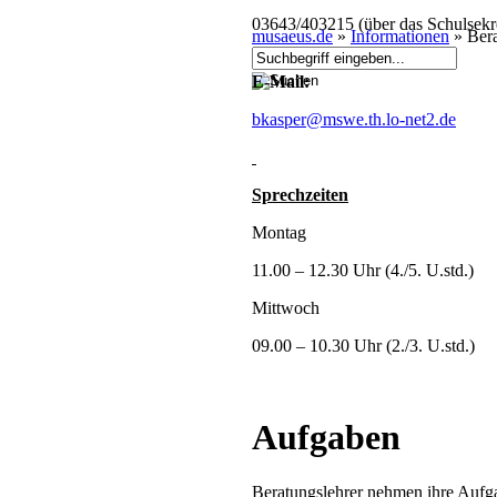
03643/403215 (über das Schulsekre
musaeus.de
»
Informationen
»
Bera
E-Mail:
bkasper@mswe.th.lo-net2.de
Sprechzeiten
Montag
11.00 – 12.30 Uhr (4./5. U.std.)
Mittwoch
09.00 – 10.30 Uhr (2./3. U.std.)
Aufgaben
Beratungslehrer nehmen ihre Auf