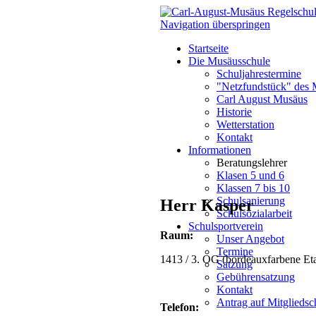
Navigation überspringen
Startseite
Die Musäusschule
Schuljahrestermine
"Netzfundstück" des 
Carl August Musäus
Historie
Wetterstation
Kontakt
Informationen
Beratungslehrer
Klasen 5 und 6
Klassen 7 bis 10
Schulsanierung
Herr Kasper
Schulsozialarbeit
Schulsportverein
Raum:
Unser Angebot
Termine
1413 / 3. OG (bordeauxfarbene Et
Satzung
Gebührensatzung
Kontakt
Antrag auf Mitgliedsc
Telefon: